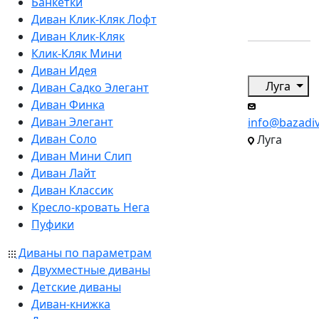
Банкетки
Диван Клик-Кляк Лофт
Диван Клик-Кляк
Клик-Кляк Мини
Диван Идея
Луга
Диван Садко Элегант
Диван Финка
Диван Элегант
info@bazadi
Диван Соло
Луга
Диван Мини Слип
Диван Лайт
Диван Классик
Кресло-кровать Нега
Пуфики
Диваны по параметрам
Двухместные диваны
Детские диваны
Диван-книжка