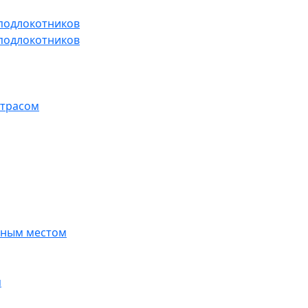
 подлокотников
 подлокотников
атрасом
ьным местом
м