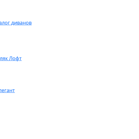
алог диванов
ляк Лофт
легант