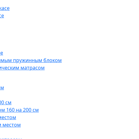
касе
се
ые
симым пружинным блоком
дическим матрасом
ом
00 см
м 160 на 200 см
местом
м местом